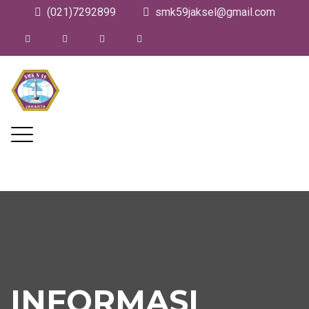
(021)7292899
smk59jaksel@gmail.com
INFORMASI